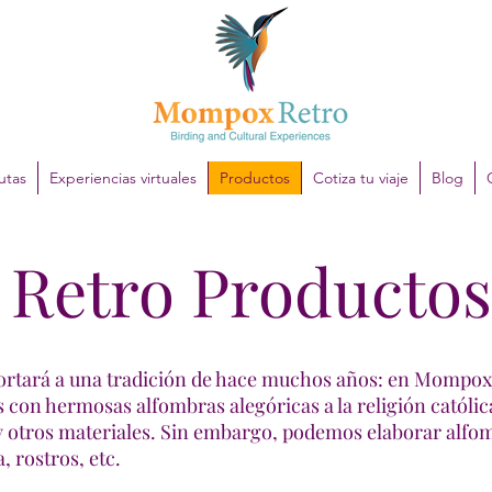
utas
Experiencias virtuales
Productos
Cotiza tu viaje
Blog
Retro Productos
portará a una tradición de hace muchos años: en Mompo
es con hermosas alfombras alegóricas a la religión católi
s y otros materiales. Sin embargo, podemos elaborar alf
, rostros, etc.