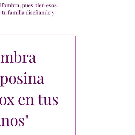
alfombra, pues bien esos
e tu familia diseñando y
ombra
posina
x en tus
nos"